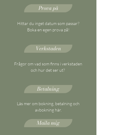
Prova på
Hittar du inget datum som passar?
Boka en egen prova på!
Verkstaden
Frågor om vad som finns i verkstaden
och hur det ser ut?
Betalning
Läs mer om bokning, betalning och
avbokning här.
Maila mig