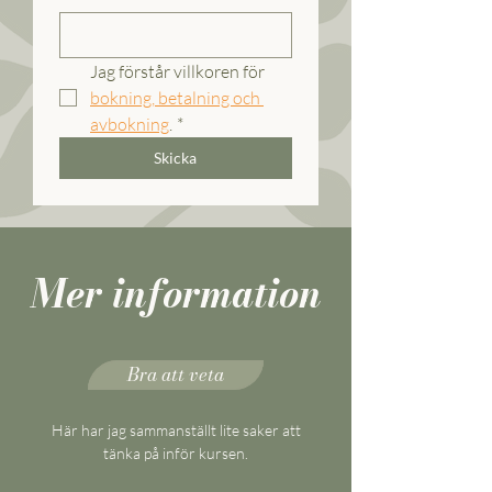
Jag förstår villkoren för 
bokning, betalning och 
avbokning
.
*
Skicka
Mer information
Bra att veta
Här har jag sammanställt lite saker att
tänka på inför kursen.